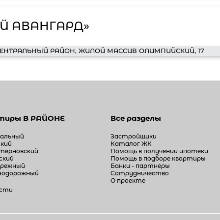
Й АВАНГАРД»
ЕНТРАЛЬНЫЙ РАЙОН, ЖИЛОЙ МАССИВ ОЛИМПИЙСКИЙ, 17
ртиры
В РАЙОНЕ
Все разделы
альный
Застройщики
ский
Каталог ЖК
терновский
Помощь в получении ипотеки
ский
Помощь в подборе квартиры
ережный
Банки - партнёры
нодорожный
Сотрудничество
О проекте
асти