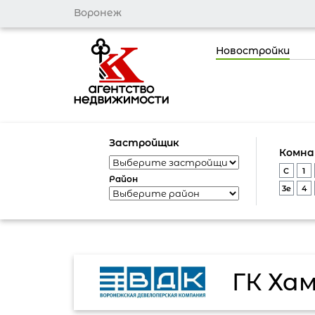
Воронеж
Новостройки
Застройщик
Комн
C
1
Район
3e
4
ГК Ха