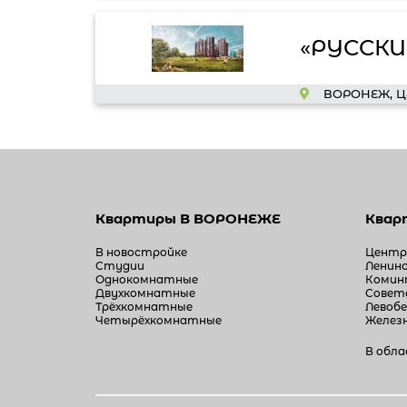
«РУССКИ
ВОРОНЕЖ, Ц
Квартиры
В ВОРОНЕЖЕ
Ква
В новостройке
Центр
Студии
Ленин
Однокомнатные
Комин
Двухкомнатные
Совет
Трёхкомнатные
Левоб
Четырёхкомнатные
Желез
В обл