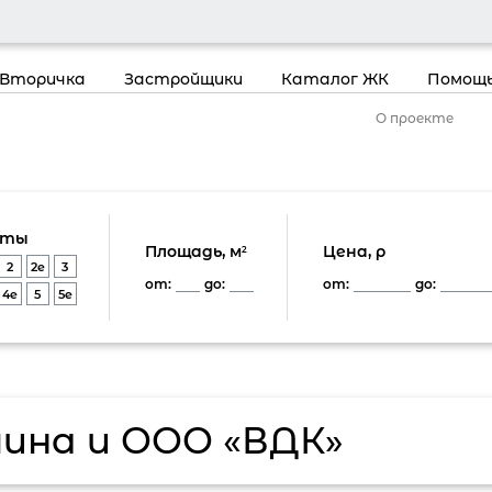
Вторичка
Застройщики
Каталог ЖК
Помощь
О проекте
аты
Площадь, м
Цена, р
2
2
2e
3
от:
до:
от:
до:
4e
5
5e
мина и ООО «ВДК»